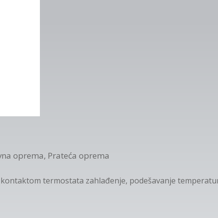
vna oprema
,
Prateća oprema
 kontaktom termostata zahlađenje, podešavanje temperatu