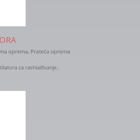
TORA
vna oprema
,
Prateća oprema
ilatora za rashlađivanje...