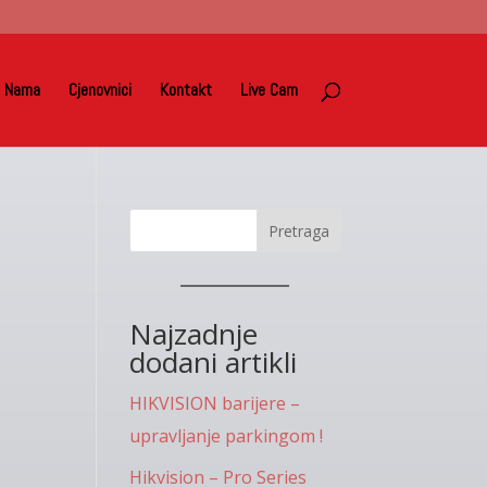
 Nama
Cjenovnici
Kontakt
Live Cam
Pretraga
Najzadnje
dodani artikli
HIKVISION barijere –
upravljanje parkingom !
Hikvision – Pro Series