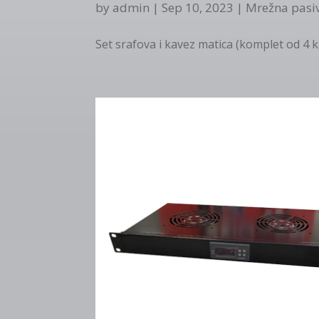
by
admin
|
Sep 10, 2023
|
Mrežna pasi
Set srafova i kavez matica (komplet od 4 kav