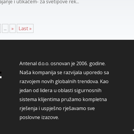
anje i utikačem- za svetipove rek...
...
»
Last »
Antenal d.o.o. osnovan je 2006. godine.
Naša kompanija se razvijala uporedo sa
razvojem novih globalnih trendova. Kao
jedan od lidera u oblasti sigurnosnih
sistema klijentima pružamo kompletna
rješenja i uspješno rješavamo sve
poslovne izazove.