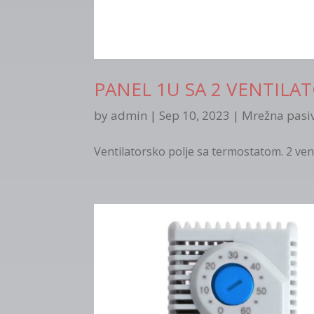
PANEL 1U SA 2 VENTILA
by
admin
|
Sep 10, 2023
|
Mrežna pasi
Ventilatorsko polje sa termostatom. 2 vent