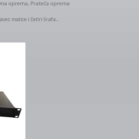
vna oprema
,
Prateća oprema
ez matice i četiri šrafa...