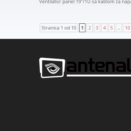
Ventilator panel 19″/1U sa kablom za napaj
Stranica 1 od 10
1
2
3
4
5
...
10