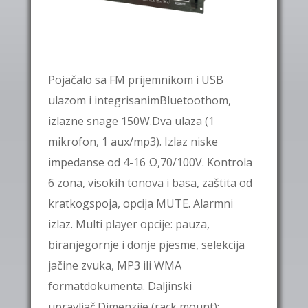
Pojačalo sa FM prijemnikom i USB
ulazom i integrisanimBluetoothom,
izlazne snage 150W.Dva ulaza (1
mikrofon, 1 aux/mp3). Izlaz niske
impedanse od 4-16 Ω,70/100V. Kontrola
6 zona, visokih tonova i basa, zaštita od
kratkogspoja, opcija MUTE. Alarmni
izlaz. Multi player opcije: pauza,
biranjegornje i donje pjesme, selekcija
jačine zvuka, MP3 ili WMA
formatdokumenta. Daljinski
upravljač.Dimenzije (rack mount):