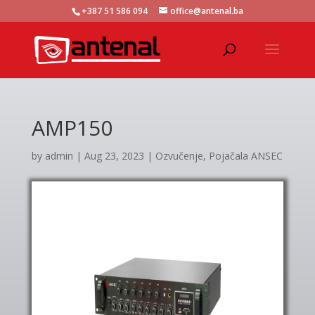
+387 51 586 094
office@antenal.ba
AMP150
by
admin
|
Aug 23, 2023
|
Ozvučenje
,
Pojačala ANSEC