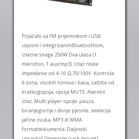
Pojačalo sa FM prijemnikom i USB
ulazom i integrisanimBluetoothom,
izlazne snage 250W.Dva ulaza (1
mikrofon, 1 aux/mp3). Izlaz niske
impedanse od 4-16 Ω,70/100V. Kontrola
6 zona, visokih tonova i basa, zaštita od
kratkogspoja, opcija MUTE. Alarmni
izlaz. Multi player opcije: pauza,
biranjegornje i donje pjesme, selekcija
jačine zvuka, MP3 ili WMA
formatdokumenta. Daljinski
upravljač.Dimenzije (rack mount):