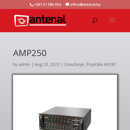
+387 51 586 094
office@antenal.ba
AMP250
by
admin
|
Aug 23, 2023
|
Ozvučenje
,
Pojačala ANSEC