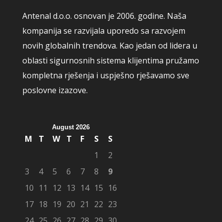
Antenal d.o.o. osnovan je 2006. godine. Naša
kompanija se razvijala uporedo sa razvojem
novih globalnih trendova. Kao jedan od lidera u
oblasti sigurnosnih sistema klijentima pružamo
kompletna rješenja i uspješno rješavamo sve
poslovne izazove.
August 2026
M
T
W
T
F
S
S
1
2
3
4
5
6
7
8
9
10
11
12
13
14
15
16
17
18
19
20
21
22
23
24
25
26
27
28
29
30