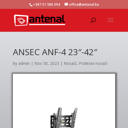
+387 51 586 094
office@antenal.ba
ANSEC ANF-4 23″-42″
by
admin
|
Nov 30, 2023
|
Nosači
,
Podesivi nosači