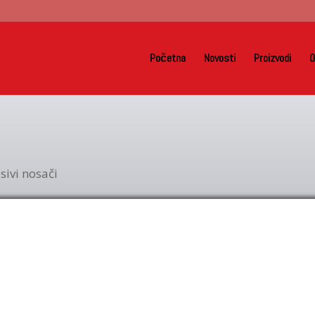
Početna
Novosti
Proizvodi
O
sivi nosači