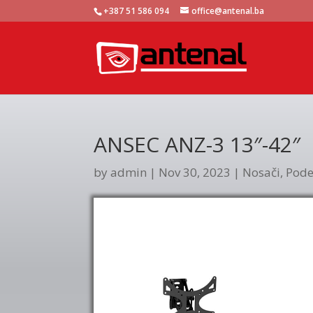
+387 51 586 094
office@antenal.ba
ANSEC ANZ-3 13″-42″
by
admin
|
Nov 30, 2023
|
Nosači
,
Pode