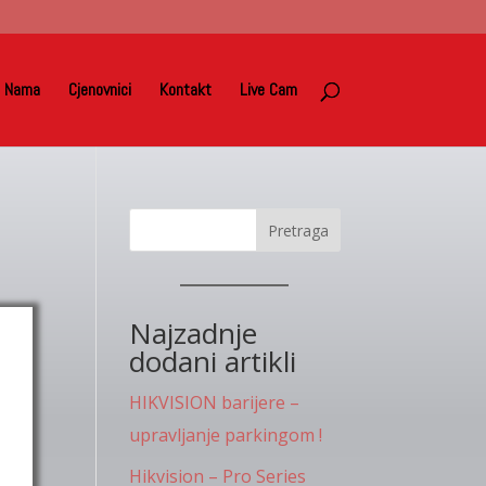
 Nama
Cjenovnici
Kontakt
Live Cam
Pretraga
Najzadnje
dodani artikli
HIKVISION barijere –
upravljanje parkingom !
Hikvision – Pro Series