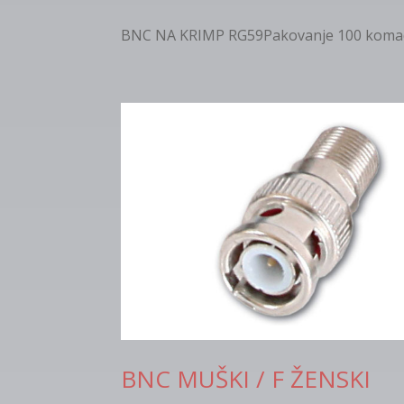
BNC NA KRIMP RG59Pakovanje 100 komada
BNC MUŠKI / F ŽENSKI