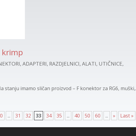
, krimp
EKTORI, ADAPTERI, RAZDJELNICI, ALATI, UTIČNICE,
anju imamo sličan proizvod – F konektor za RG6, muški,..
20
...
31
32
33
34
35
...
40
50
60
...
»
Last »