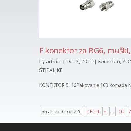
F konektor za RG6, muški
by
admin
|
Dec 2, 2023
|
Konektori
,
KON
ŠTIPALJKE
KONEKTOR 5116Pakovanje 100 komada Na st
Stranica 33 od 226
« First
«
...
10