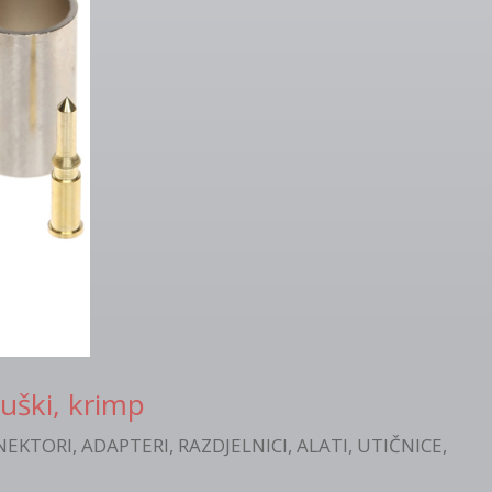
uški, krimp
EKTORI, ADAPTERI, RAZDJELNICI, ALATI, UTIČNICE,