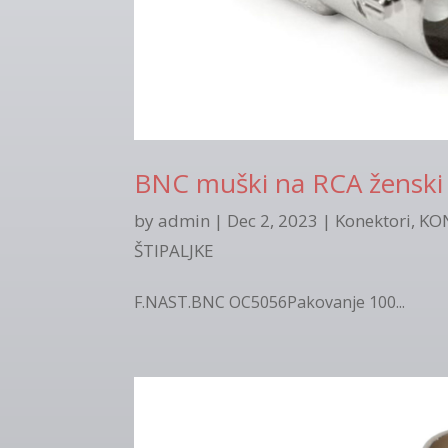
BNC muški na RCA ženski
by
admin
|
Dec 2, 2023
|
Konektori
,
KON
ŠTIPALJKE
F.NAST.BNC OC5056Pakovanje 100...