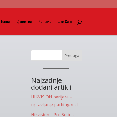
 Nama
Cjenovnici
Kontakt
Live Cam
Pretraga
Najzadnje
dodani artikli
HIKVISION barijere –
upravljanje parkingom !
Hikvision – Pro Series