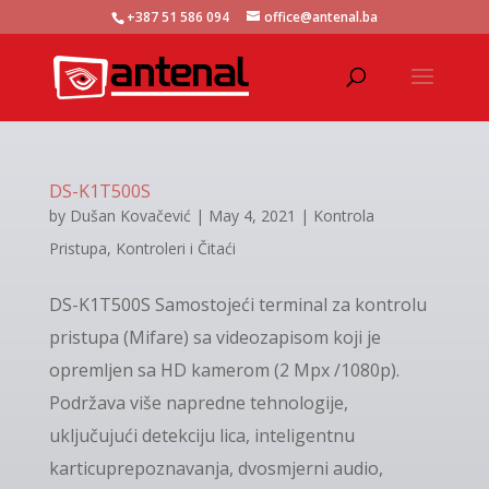
+387 51 586 094
office@antenal.ba
DS-K1T500S
by
Dušan Kovačević
|
May 4, 2021
|
Kontrola
Pristupa
,
Kontroleri i Čitaći
DS-K1T500S Samostojeći terminal za kontrolu
pristupa (Mifare) sa videozapisom koji je
opremljen sa HD kamerom (2 Mpx /1080p).
Podržava više napredne tehnologije,
uključujući detekciju lica, inteligentnu
karticuprepoznavanja, dvosmjerni audio,