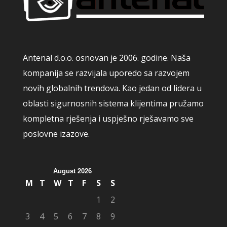
Antenal d.o.o. osnovan je 2006. godine. Naša
kompanija se razvijala uporedo sa razvojem
novih globalnih trendova. Kao jedan od lidera u
oblasti sigurnosnih sistema klijentima pružamo
kompletna rješenja i uspješno rješavamo sve
poslovne izazove.
August 2026
M
T
W
T
F
S
S
1
2
3
4
5
6
7
8
9