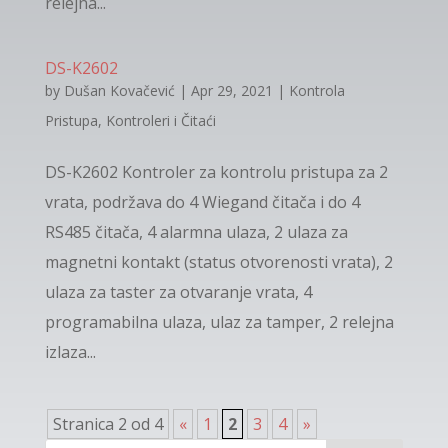
relejna...
DS-K2602
by
Dušan Kovačević
|
Apr 29, 2021
|
Kontrola
Pristupa
,
Kontroleri i Čitaći
DS-K2602 Kontroler za kontrolu pristupa za 2
vrata, podržava do 4 Wiegand čitača i do 4
RS485 čitača, 4 alarmna ulaza, 2 ulaza za
magnetni kontakt (status otvorenosti vrata), 2
ulaza za taster za otvaranje vrata, 4
programabilna ulaza, ulaz za tamper, 2 relejna
izlaza...
Stranica 2 od 4
«
1
2
3
4
»