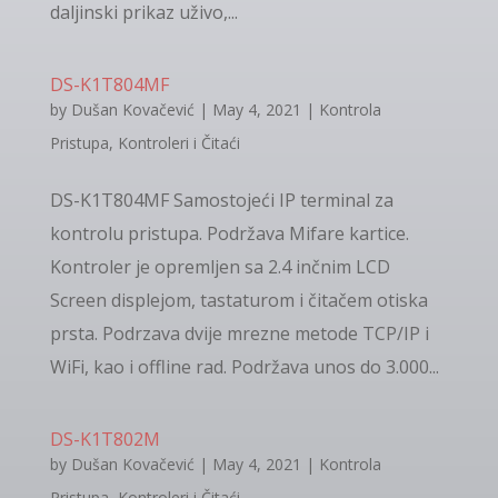
daljinski prikaz uživo,...
DS-K1T804MF
by
Dušan Kovačević
|
May 4, 2021
|
Kontrola
Pristupa
,
Kontroleri i Čitaći
DS-K1T804MF Samostojeći IP terminal za
kontrolu pristupa. Podržava Mifare kartice.
Kontroler je opremljen sa 2.4 inčnim LCD
Screen displejom, tastaturom i čitačem otiska
prsta. Podrzava dvije mrezne metode TCP/IP i
WiFi, kao i offline rad. Podržava unos do 3.000...
DS-K1T802M
by
Dušan Kovačević
|
May 4, 2021
|
Kontrola
Pristupa
,
Kontroleri i Čitaći