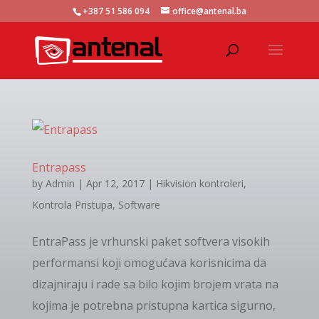
+387 51 586 094
office@antenal.ba
Entrapass
by
Admin
|
Apr 12, 2017
|
Hikvision kontroleri
,
Kontrola Pristupa
,
Software
EntraPass je vrhunski paket softvera visokih
performansi koji omogućava korisnicima da
dizajniraju i rade sa bilo kojim brojem vrata na
kojima je potrebna pristupna kartica sigurno,