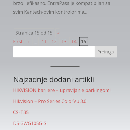
brzo i efikasno. EntraPass je kompatibilan sa
svim Kantech-ovim kontrolorima...
Stranica 15 od 15
«
First
«
...
11
12
13
14
15
Pretraga
Najzadnje dodani artikli
HIKVISION barijere – upravljanje parkingom !
Hikvision – Pro Series ColorVu 3.0
CS-T35
DS-3WG105G-SI