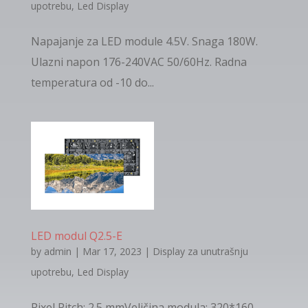
upotrebu
,
Led Display
Napajanje za LED module 4.5V. Snaga 180W.
Ulazni napon 176-240VAC 50/60Hz. Radna
temperatura od -10 do...
LED modul Q2.5-E
by
admin
|
Mar 17, 2023
|
Display za unutrašnju
upotrebu
,
Led Display
Pixel Pitch: 2.5 mmVeličina modula: 320*160