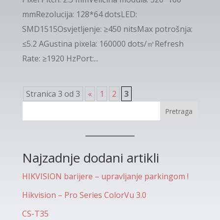
mmRezolucija: 128*64 dotsLED:
SMD1515Osvjetljenje: ≥450 nitsMax potrošnja:
≤5.2 AGustina pixela: 160000 dots/㎡Refresh
Rate: ≥1920 HzPort:...
Stranica 3 od 3
«
1
2
3
Pretraga
Najzadnje dodani artikli
HIKVISION barijere – upravljanje parkingom !
Hikvision – Pro Series ColorVu 3.0
CS-T35