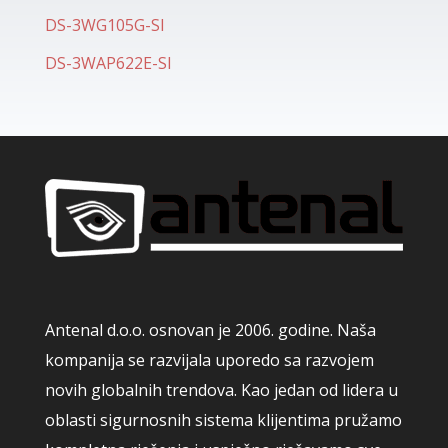
DS-3WG105G-SI
DS-3WAP622E-SI
Antenal d.o.o. osnovan je 2006. godine. Naša
kompanija se razvijala uporedo sa razvojem
novih globalnih trendova. Kao jedan od lidera u
oblasti sigurnosnih sistema klijentima pružamo