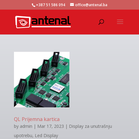
+387 51 586 094
office@antenal.ba
QL Prijemna kartica
by
admin
|
Mar 17, 2023
|
Display za unutrašnju
upotrebu
,
Led Display