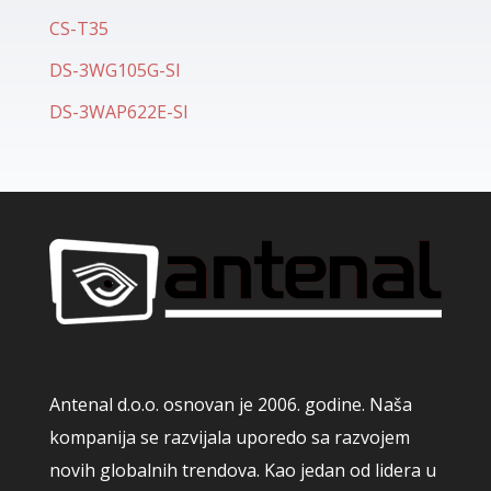
CS-T35
DS-3WG105G-SI
DS-3WAP622E-SI
Antenal d.o.o. osnovan je 2006. godine. Naša
kompanija se razvijala uporedo sa razvojem
novih globalnih trendova. Kao jedan od lidera u