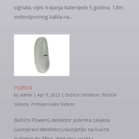
signala, vijek trajanja baterijedo 5 godina, 1,8m
vodootpornog kabla na...
PG8924
by
admin
|
Apr 9, 2023
|
Bežični Detektori
,
Bežični
Sistemi
,
Protivprovalni Sistemi
Bežični PowerG detektor pokreta zavjesa
(usmjereni detektor),neosjetljiv na kućne
ljubimce do 38kg, digitalna analiza