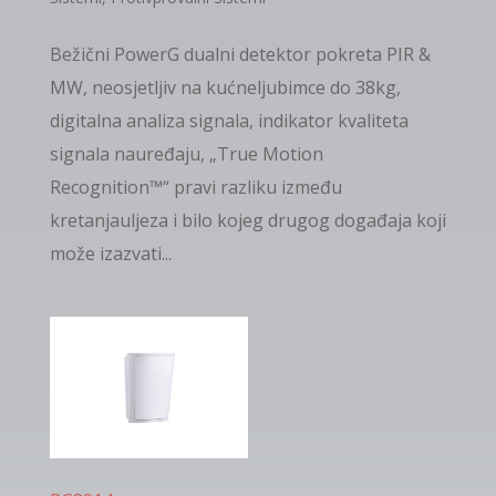
Bežični PowerG dualni detektor pokreta PIR &
MW, neosjetljiv na kućneljubimce do 38kg,
digitalna analiza signala, indikator kvaliteta
signala nauređaju, „True Motion
Recognition™“ pravi razliku između
kretanjauljeza i bilo kojeg drugog događaja koji
može izazvati...