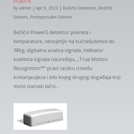
PG8914
by
admin
|
Apr 9, 2023
|
Bežični Detektori
,
Bežični
Sistemi
,
Protivprovalni Sistemi
Bežični PowerG detektor pokreta i
temparature, neosjetljiv na kućneljubimce do
38kg, digitalna analiza signala, indikator
kvaliteta signala nauređaju, „True Motion
Recognition™“ pravi razliku između
kretanjauljeza i bilo kojeg drugog događaja koji
može izazvati lažni...