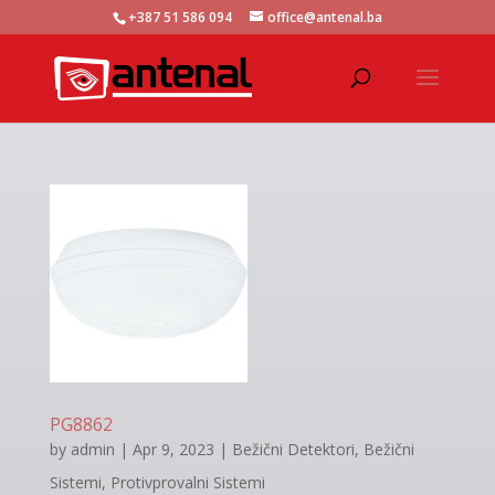
+387 51 586 094
office@antenal.ba
PG8862
by
admin
|
Apr 9, 2023
|
Bežični Detektori
,
Bežični
Sistemi
,
Protivprovalni Sistemi