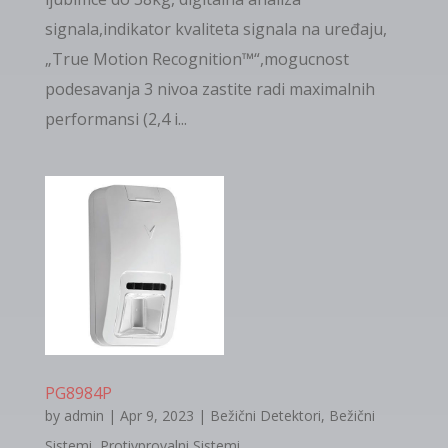
signala,indikator kvaliteta signala na uređaju,
„True Motion Recognition™“,mogucnost
podesavanja 3 nivoa zastite radi maximalnih
performansi (2,4 i...
PG8984P
by
admin
|
Apr 9, 2023
|
Bežični Detektori
,
Bežični
Sistemi
,
Protivprovalni Sistemi