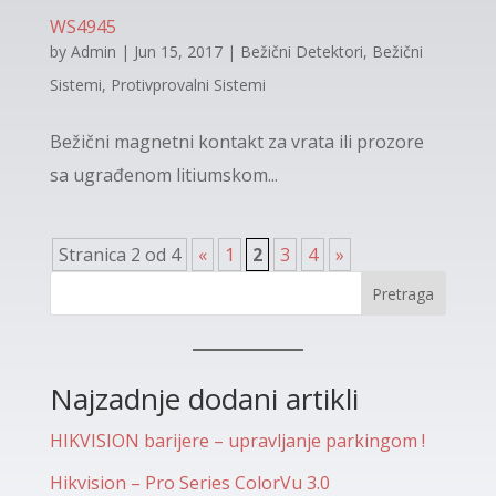
WS4945
by
Admin
|
Jun 15, 2017
|
Bežični Detektori
,
Bežični
Sistemi
,
Protivprovalni Sistemi
Bežični magnetni kontakt za vrata ili prozore
sa ugrađenom litiumskom...
Stranica 2 od 4
«
1
2
3
4
»
Pretraga
Najzadnje dodani artikli
HIKVISION barijere – upravljanje parkingom !
Hikvision – Pro Series ColorVu 3.0