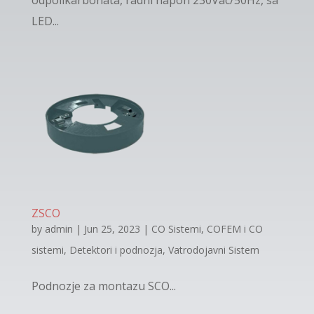
odpolikarbonata, radni napon 230Vac/50Hz, sa
LED...
ZSCO
by
admin
|
Jun 25, 2023
|
CO Sistemi
,
COFEM i CO
sistemi
,
Detektori i podnozja
,
Vatrodojavni Sistem
Podnozje za montazu SCO...