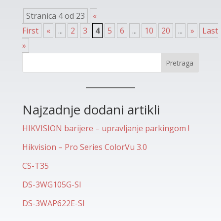
Stranica 4 od 23
«
First
«
...
2
3
4
5
6
...
10
20
...
»
Last
»
Pretraga
Najzadnje dodani artikli
HIKVISION barijere – upravljanje parkingom !
Hikvision – Pro Series ColorVu 3.0
CS-T35
DS-3WG105G-SI
DS-3WAP622E-SI