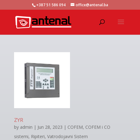
+387 51 586 094
office@antenal.ba
ZYR
by
admin
|
Jun 28, 2023
|
COFEM
,
COFEM i CO
sistemi
,
Ripiteri
,
Vatrodojavni Sistem