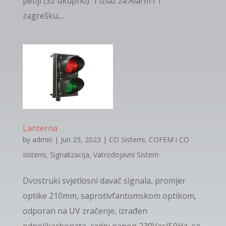
petlji (32 ukupno). 1 izlaz za Alarm i 1
zagrešku....
Lanterna
by
admin
|
Jun 25, 2023
|
CO Sistemi
,
COFEM i CO
sistemi
,
Signalizacija
,
Vatrodojavni Sistem
Dvostruki svjetlosni davač signala, promjer
optike 210mm, saprotivfantomskom optikom,
odporan na UV zračenje, izrađen