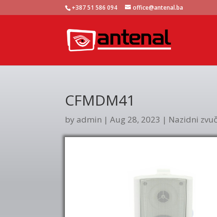
+387 51 586 094
office@antenal.ba
CFMDM41
by
admin
|
Aug 28, 2023
|
Nazidni zvuč