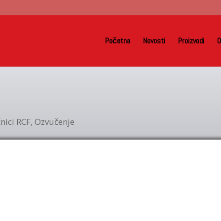
Početna
Novosti
Proizvodi
O
nici RCF
,
Ozvučenje