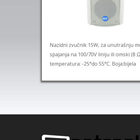
Nazidni zvučnik 15W, za unutrašnju m
spajanja na 100/70V liniju ili omski (
temperatura: -25°do 55°C. Boja:bijela