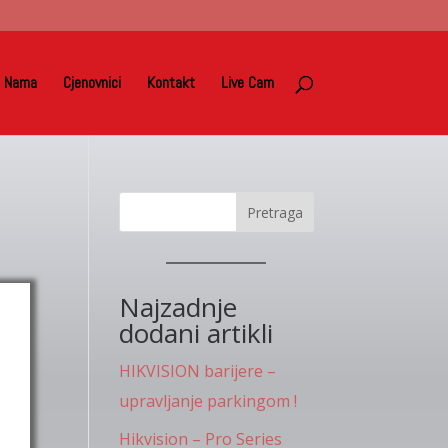
 Nama
Cjenovnici
Kontakt
Live Cam
Pretraga
Najzadnje
dodani artikli
HIKVISION barijere –
upravljanje parkingom !
Hikvision – Pro Series