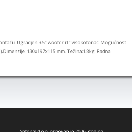
ontažu. Ugradjen 3.5″ woofer i1″ visokotonac. Mogućnost
8 Ω).Dimenzije: 130x197x115 mm. Težina:1.8kg. Radna
Antenal d.o.o. osnovan je 2006. godine.