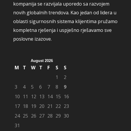
kompanija se razvijala uporedo sa razvojem
novih globalnih trendova. Kao jedan od lidera u
oblasti sigurnosnih sistema klijentima pružamo
kompletna rješenja i uspješno rješavamo sve
poslovne izazove.
August 2026
M
T
W
T
F
S
S
1
2
3
4
5
6
7
8
9
10
11
12
13
14
15
16
17
18
19
20
21
22
23
24
25
26
27
28
29
30
31