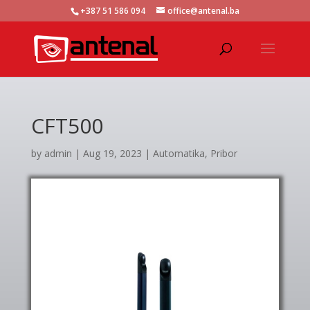
+387 51 586 094
office@antenal.ba
CFT500
by
admin
|
Aug 19, 2023
|
Automatika
,
Pribor