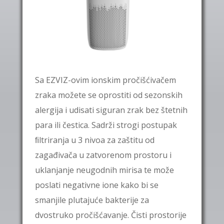
Sa EZVIZ-ovim ionskim pročišćivačem
zraka možete se oprostiti od sezonskih
alergija i udisati siguran zrak bez štetnih
para ili čestica. Sadrži strogi postupak
ﬁltriranja u 3 nivoa za zaštitu od
zagađivača u zatvorenom prostoru i
uklanjanje neugodnih mirisa te može
poslati negativne ione kako bi se
smanjile plutajuće bakterije za
dvostruko pročišćavanje.
Čisti prostorije