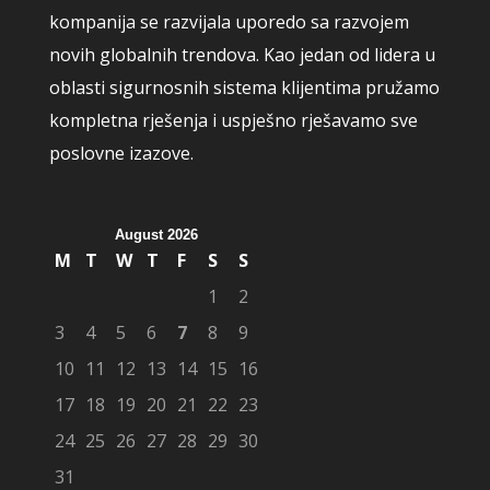
kompanija se razvijala uporedo sa razvojem
novih globalnih trendova. Kao jedan od lidera u
oblasti sigurnosnih sistema klijentima pružamo
kompletna rješenja i uspješno rješavamo sve
poslovne izazove.
August 2026
M
T
W
T
F
S
S
1
2
3
4
5
6
7
8
9
10
11
12
13
14
15
16
17
18
19
20
21
22
23
24
25
26
27
28
29
30
31