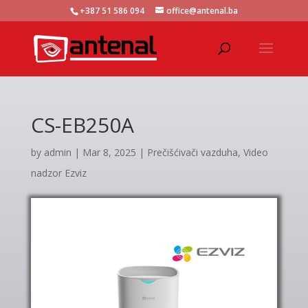
+387 51 586 094
office@antenal.ba
CS-EB250A
by
admin
|
Mar 8, 2025
|
Prečišćivači vazduha
,
Video
nadzor Ezviz