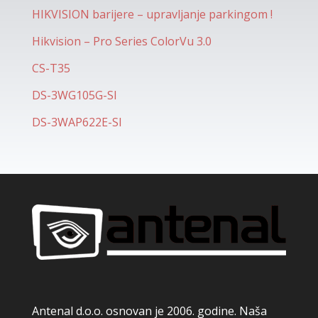
HIKVISION barijere – upravljanje parkingom !
Hikvision – Pro Series ColorVu 3.0
CS-T35
DS-3WG105G-SI
DS-3WAP622E-SI
Antenal d.o.o. osnovan je 2006. godine. Naša