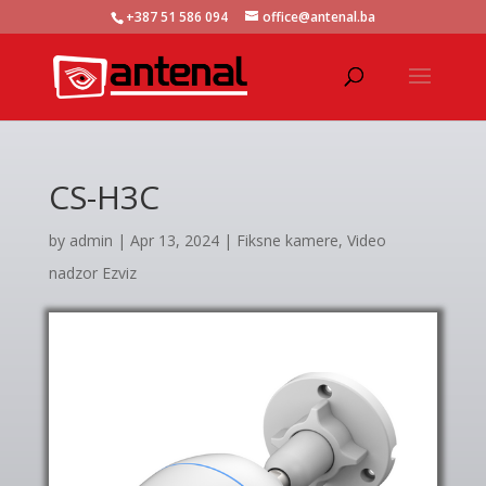
+387 51 586 094
office@antenal.ba
CS-H3C
by
admin
|
Apr 13, 2024
|
Fiksne kamere
,
Video
nadzor Ezviz