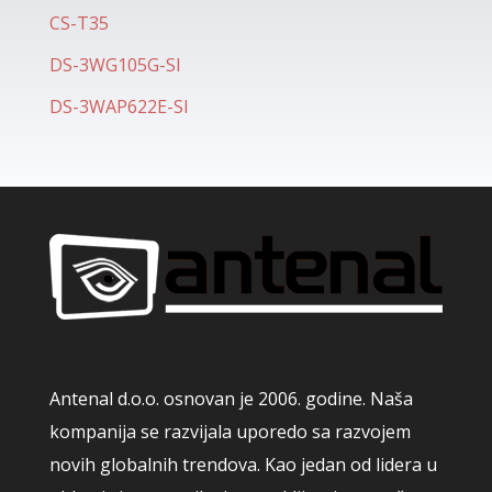
CS-T35
DS-3WG105G-SI
DS-3WAP622E-SI
Antenal d.o.o. osnovan je 2006. godine. Naša
kompanija se razvijala uporedo sa razvojem
novih globalnih trendova. Kao jedan od lidera u