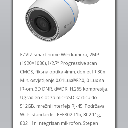
EZVIZ smart home WiFi kamera, 2MP
(1920×1080),1/2.7“ Progressive scan
CMOS, fiksna optika 4mm, domet IR 30m.
Min. osvjetljenje 0.01Lux@F2.0, 0 Lux sa
IR-om. 3D DNR, dWDR, H.265 kompresija.
Ugradjen slot za microSD karticu do
512GB, mrežni interfejs RJ-45. Podržava
Wi-Fi standarde: IEEE802.11b, 802.11g,
802.11n.Integrisan mikrofon. Stepen