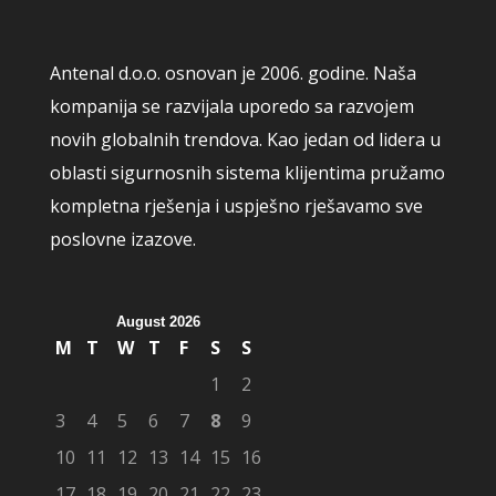
Antenal d.o.o. osnovan je 2006. godine. Naša
kompanija se razvijala uporedo sa razvojem
novih globalnih trendova. Kao jedan od lidera u
oblasti sigurnosnih sistema klijentima pružamo
kompletna rješenja i uspješno rješavamo sve
poslovne izazove.
August 2026
M
T
W
T
F
S
S
1
2
3
4
5
6
7
8
9
10
11
12
13
14
15
16
17
18
19
20
21
22
23