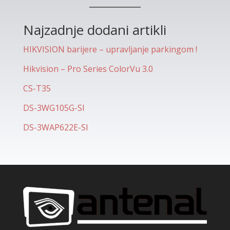
Najzadnje dodani artikli
HIKVISION barijere – upravljanje parkingom !
Hikvision – Pro Series ColorVu 3.0
CS-T35
DS-3WG105G-SI
DS-3WAP622E-SI