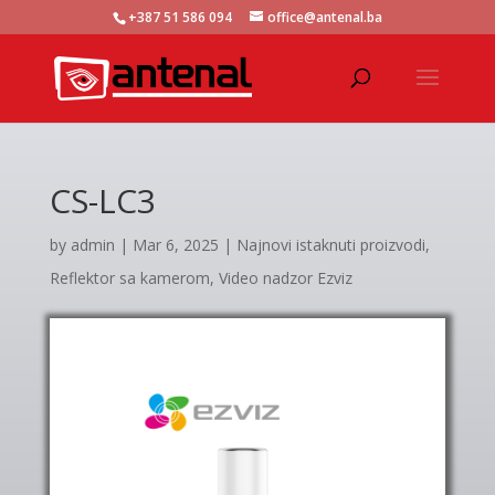
+387 51 586 094
office@antenal.ba
CS-LC3
by
admin
|
Mar 6, 2025
|
Najnovi istaknuti proizvodi
,
Reflektor sa kamerom
,
Video nadzor Ezviz