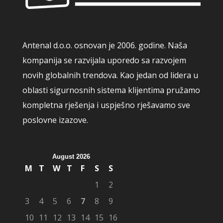
Antenal d.o.o. osnovan je 2006. godine. Naša
kompanija se razvijala uporedo sa razvojem
novih globalnih trendova. Kao jedan od lidera u
oblasti sigurnosnih sistema klijentima pružamo
kompletna rješenja i uspješno rješavamo sve
poslovne izazove.
August 2026
M
T
W
T
F
S
S
1
2
3
4
5
6
7
8
9
10
11
12
13
14
15
16