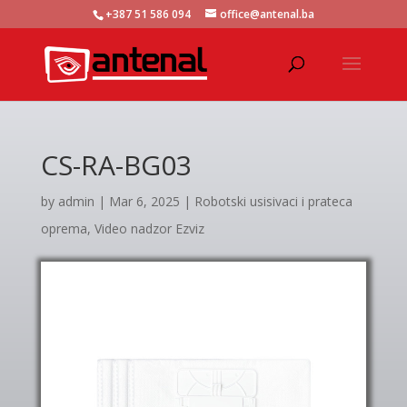
+387 51 586 094
office@antenal.ba
CS-RA-BG03
by
admin
|
Mar 6, 2025
|
Robotski usisivaci i prateca
oprema
,
Video nadzor Ezviz