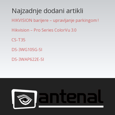
Najzadnje dodani artikli
HIKVISION barijere – upravljanje parkingom !
Hikvision – Pro Series ColorVu 3.0
CS-T35
DS-3WG105G-SI
DS-3WAP622E-SI