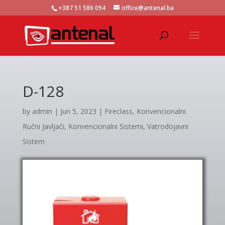
+387 51 586 094
office@antenal.ba
D-128
by
admin
|
Jun 5, 2023
|
Fireclass
,
Konvencionalni
Ručni Javljači
,
Konvencionalni Sistemi
,
Vatrodojavni
Sistem