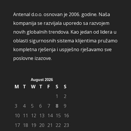
Antenal d.o.o. osnovan je 2006. godine. Naša
kompanija se razvijala uporedo sa razvojem
novih globalnih trendova. Kao jedan od lidera u
oblasti sigurnosnih sistema klijentima pružamo
kompletna rješenja i uspješno rješavamo sve
poslovne izazove.
August 2026
M
T
W
T
F
S
S
1
2
3
4
5
6
7
8
9
10
11
12
13
14
15
16
17
18
19
20
21
22
23