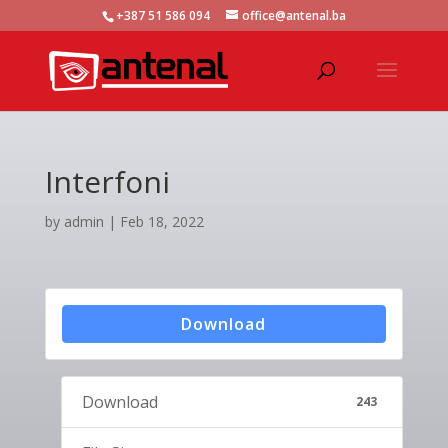
+387 51 586 094
office@antenal.ba
Interfoni
by
admin
|
Feb 18, 2022
Download
Download
243