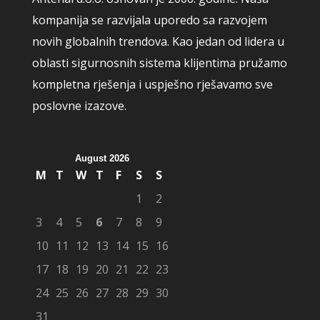
kompanija se razvijala uporedo sa razvojem
novih globalnih trendova. Kao jedan od lidera u
oblasti sigurnosnih sistema klijentima pružamo
kompletna rješenja i uspješno rješavamo sve
poslovne izazove.
August 2026
M
T
W
T
F
S
S
1
2
3
4
5
6
7
8
9
10
11
12
13
14
15
16
17
18
19
20
21
22
23
24
25
26
27
28
29
30
31