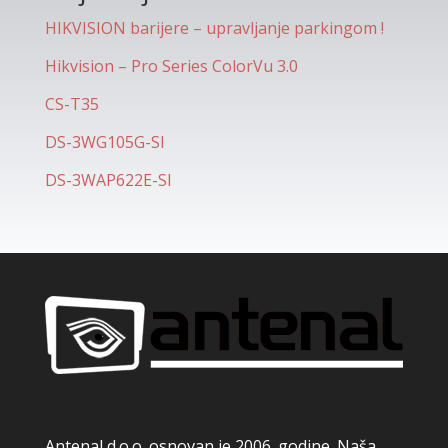
HIKVISION barijere – upravljanje parkingom !
Hikvision – Pro Series ColorVu 3.0
CS-T35
DS-3WG105G-SI
DS-3WAP622E-SI
Antenal d.o.o. osnovan je 2006. godine. Naša