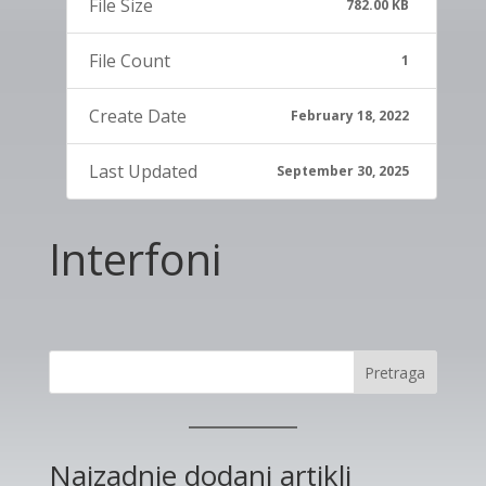
File Size
782.00 KB
File Count
1
Create Date
February 18, 2022
Last Updated
September 30, 2025
Interfoni
Pretraga
Najzadnje dodani artikli