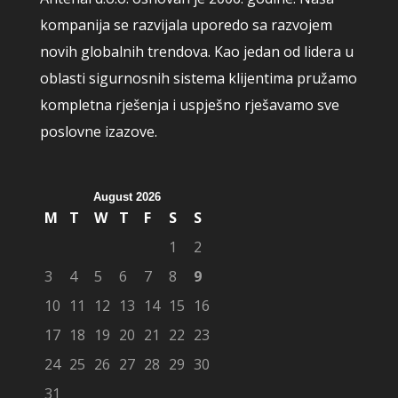
kompanija se razvijala uporedo sa razvojem
novih globalnih trendova. Kao jedan od lidera u
oblasti sigurnosnih sistema klijentima pružamo
kompletna rješenja i uspješno rješavamo sve
poslovne izazove.
August 2026
M
T
W
T
F
S
S
1
2
3
4
5
6
7
8
9
10
11
12
13
14
15
16
17
18
19
20
21
22
23
24
25
26
27
28
29
30
31