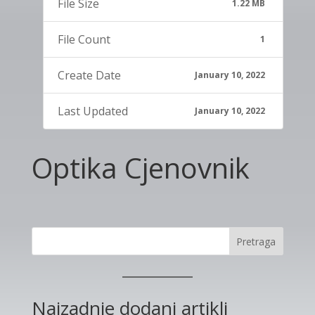
File Size
1.22 MB
File Count
1
Create Date
January 10, 2022
Last Updated
January 10, 2022
Optika Cjenovnik
Pretraga
Najzadnje dodani artikli