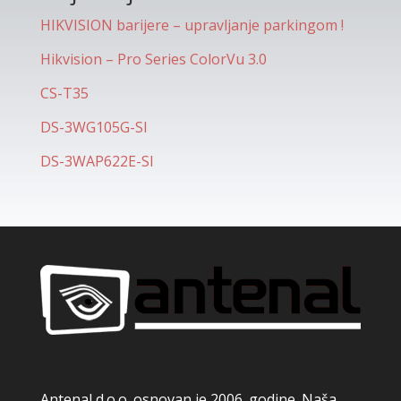
HIKVISION barijere – upravljanje parkingom !
Hikvision – Pro Series ColorVu 3.0
CS-T35
DS-3WG105G-SI
DS-3WAP622E-SI
Antenal d.o.o. osnovan je 2006. godine. Naša