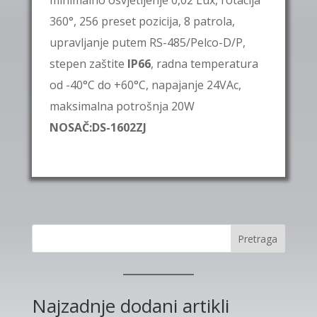
minimalno osvjetljenje 0,02 Lux, rotacija
360°, 256 preset pozicija, 8 patrola,
upravljanje putem RS-485/Pelco-D/P,
stepen zaštite
IP66
, radna temperatura
od -40°C do +60°C, napajanje 24VAc,
maksimalna potrošnja 20W
NOSAČ:DS-1602ZJ
Pretraga
Najzadnje dodani artikli