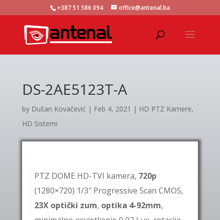
+387 51 586 094
office@antenal.ba
DS-2AE5123T-A
by
Dušan Kovačević
|
Feb 4, 2021
|
HD PTZ Kamere
,
HD Sistemi
PTZ DOME HD-TVI kamera,
720p
(1280×720) 1/3″ Progressive Scan CMOS,
23X optički zum
,
optika 4-92mm
,