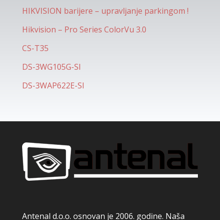
HIKVISION barijere – upravljanje parkingom !
Hikvision – Pro Series ColorVu 3.0
CS-T35
DS-3WG105G-SI
DS-3WAP622E-SI
Antenal d.o.o. osnovan je 2006. godine. Naša