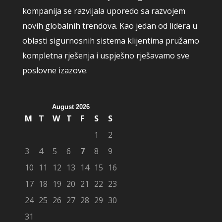
kompanija se razvijala uporedo sa razvojem
novih globalnih trendova. Kao jedan od lidera u
oblasti sigurnosnih sistema klijentima pružamo
kompletna rješenja i uspješno rješavamo sve
poslovne izazove.
August 2026
M
T
W
T
F
S
S
1
2
3
4
5
6
7
8
9
10
11
12
13
14
15
16
17
18
19
20
21
22
23
24
25
26
27
28
29
30
31