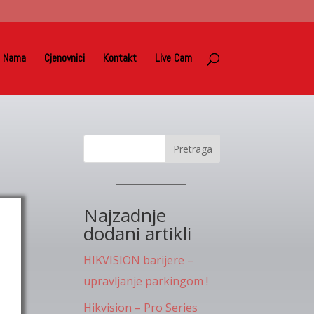
 Nama
Cjenovnici
Kontakt
Live Cam
Pretraga
Najzadnje
dodani artikli
)
HIKVISION barijere –
upravljanje parkingom !
Hikvision – Pro Series