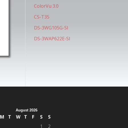
ColorVu 3.0
CS-T35
DS-3WG105G-SI
DS-3WAP622E-SI
August 2026
M
T
W
T
F
S
S
1
2