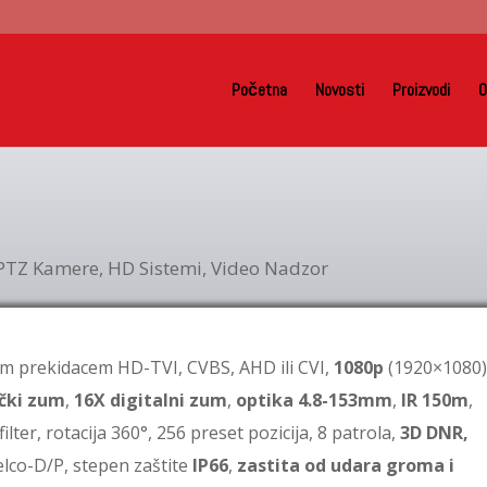
Početna
Novosti
Proizvodi
O
PTZ Kamere
,
HD Sistemi
,
Video Nadzor
 prekidacem HD-TVI, CVBS, AHD ili CVI,
1080p
(1920×1080
ički zum
,
16X digitalni zum
,
optika 4.8-153mm
,
IR 150m
,
ilter, rotacija 360°, 256 preset pozicija, 8 patrola,
3D DNR,
elco-D/P, stepen zaštite
IP66
,
zastita od udara groma i