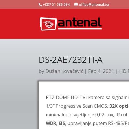
+387 51 586 094
office@antenal.ba
DS-2AE7232TI-A
by
Dušan Kovačević
|
Feb 4, 2021
|
HD 
PTZ DOME HD-TVI kamera sa signalnim
1/3″ Progressive Scan CMOS,
32X opt
minimalno osvjetljenje 0,02 Lux, IR cut f
WDR, EIS
, upravljanje putem RS-485/P