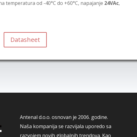
a temperatura od -40°C do +60°C, napajanje
24VAc
,
Datasheet
Antenal d.o.o. osnovan je 2006. godine.
Naša kompanija se razvijala uporedo sa
razvojem novih globalnih trendova. Kao