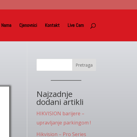
 Nama
Cjenovnici
Kontakt
Live Cam
Pretraga
Najzadnje
dodani artikli
HIKVISION barijere –
upravljanje parkingom !
Hikvision – Pro Series