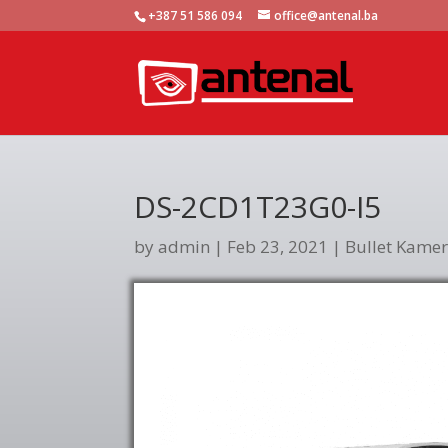
+387 51 586 094
office@antenal.ba
DS-2CD1T23G0-I5
by
admin
|
Feb 23, 2021
|
Bullet Kame