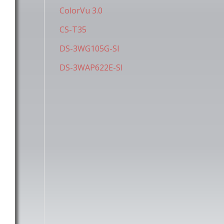
ColorVu 3.0
CS-T35
DS-3WG105G-SI
DS-3WAP622E-SI