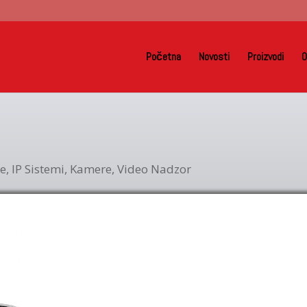
Početna
Novosti
Proizvodi
O
re
,
IP Sistemi
,
Kamere
,
Video Nadzor