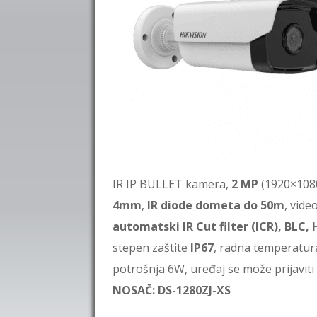
IR IP BULLET kamera,
2 MP
(1920×1080
4mm
,
IR diode dometa do 50m
, vid
automatski IR Cut filter (ICR), BLC
stepen zaštite
IP67
, radna temperatur
potrošnja 6W, uređaj se može prijavit
NOSAČ: DS-1280ZJ-XS