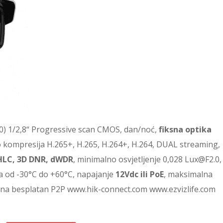
) 1/2,8“ Progressive scan CMOS, dan/noć,
fiksna optika
eo kompresija H.265+, H.265, H.264+, H.264, DUAL streaming,
, HLC, 3D DNR, dWDR
, minimalno osvjetljenje 0,028 Lux@F2.0,
a od -30°C do +60°C, napajanje
12Vdc ili PoE
, maksimalna
i na besplatan P2P www.hik-connect.com www.ezvizlife.com