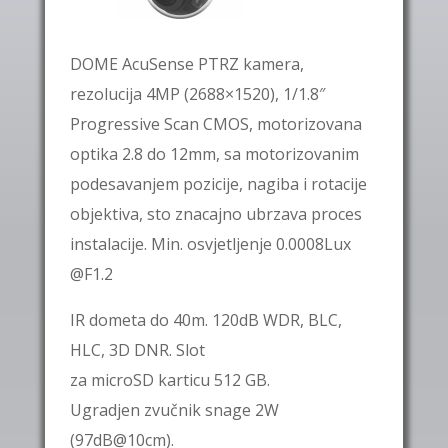
DOME AcuSense
PTRZ
kamera,
rezolucija
4MP
(2688×1520), 1/1.8″
Progressive Scan CMOS, motorizovana
optika
2.8 do 12mm
, sa motorizovanim
podesavanjem pozicije, nagiba i rotacije
objektiva, sto znacajno ubrzava proces
instalacije. Min. osvjetljenje 0.0008Lux
@F1.2
IR dometa do
40m
.
120dB WDR
, BLC,
HLC, 3D DNR. Slot
za
microSD
karticu
512 GB
.
Ugradjen
zvučnik
snage 2W
(97dB@10cm).