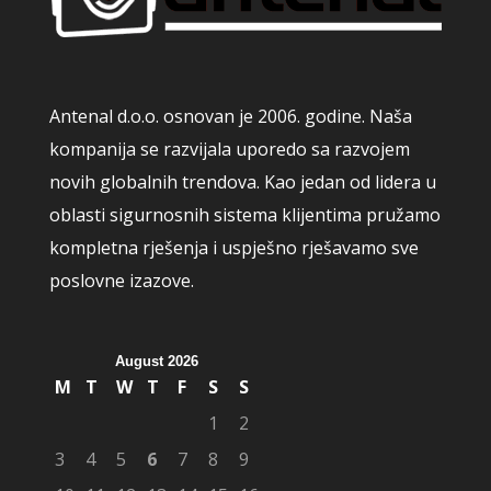
Antenal d.o.o. osnovan je 2006. godine. Naša
kompanija se razvijala uporedo sa razvojem
novih globalnih trendova. Kao jedan od lidera u
oblasti sigurnosnih sistema klijentima pružamo
kompletna rješenja i uspješno rješavamo sve
poslovne izazove.
August 2026
M
T
W
T
F
S
S
1
2
3
4
5
6
7
8
9