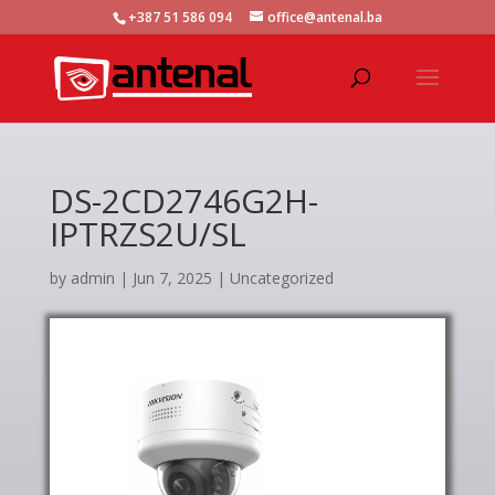
+387 51 586 094
office@antenal.ba
DS-2CD2746G2H-
IPTRZS2U/SL
by
admin
|
Jun 7, 2025
|
Uncategorized