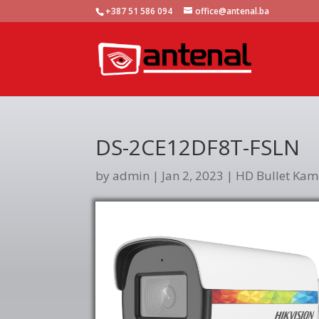
+387 51 586 094
office@antenal.ba
DS-2CE12DF8T-FSLN
by
admin
|
Jan 2, 2023
|
HD Bullet Kam