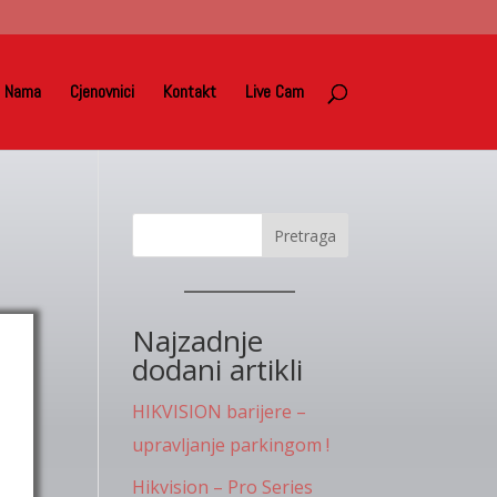
 Nama
Cjenovnici
Kontakt
Live Cam
Pretraga
Najzadnje
dodani artikli
HIKVISION barijere –
upravljanje parkingom !
Hikvision – Pro Series