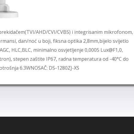
prekidačem(TVI/AHD/CVI/CVBS) i integrisanim mikrofonom,
ansi, dan/noć u boji, fiksna optika 2,8mm,bijelo svijetlo
GC, HLC,BLC, minimalno osvjetljenje 0,0005 Lux@F1,0,
ron), stepen zaštite IP67, radna temperatura od -40°C do
potrošnja 6.3WNOSAČ: DS-1280ZJ-XS