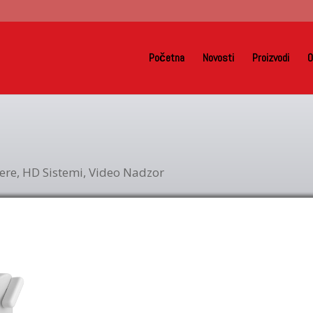
Početna
Novosti
Proizvodi
O
ere
,
HD Sistemi
,
Video Nadzor