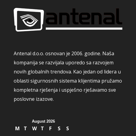
Antenal d.o.o. osnovan je 2006. godine. Naša
kompanija se razvijala uporedo sa razvojem
novih globalnih trendova. Kao jedan od lidera u
oblasti sigurnosnih sistema klijentima pružamo
kompletna rješenja i uspješno rješavamo sve
poslovne izazove.
August 2026
M
T
W
T
F
S
S