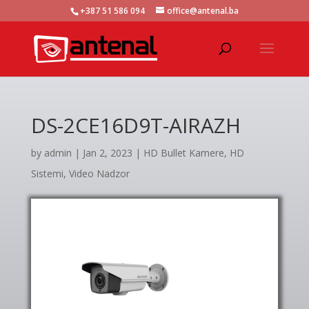
+387 51 586 094
office@antenal.ba
DS-2CE16D9T-AIRAZH
by
admin
|
Jan 2, 2023
|
HD Bullet Kamere
,
HD
Sistemi
,
Video Nadzor