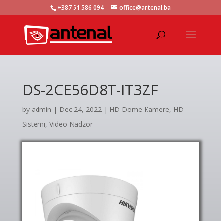
+387 51 586 094
office@antenal.ba
DS-2CE56D8T-IT3ZF
by
admin
|
Dec 24, 2022
|
HD Dome Kamere
,
HD
Sistemi
,
Video Nadzor