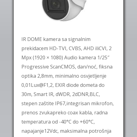
IR DOME kamera sa signalnim
prekidacem HD-TVI, CVBS, AHD iliCVI, 2
Mpx (1920 × 1080) Audio kamera 1/25″
Progressive ScanCMOS, dan/noć, fiksna
optika 2,8mm, minimalno osvjetljenje
0,01Lux@F1,2, EXIR diode dometa do
30m, Smart IR, dWDR, 2dDNR,BLC,
stepen zaštite IP67,integrisan mikrofon,
prenos zvukapreko coax kabla, radna
temperatura od -40°C do +60°C,
napajanje12Vdc, maksimalna potrošnja