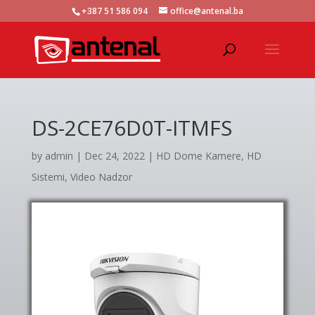
+387 51 586 094
office@antenal.ba
DS-2CE76D0T-ITMFS
by
admin
|
Dec 24, 2022
|
HD Dome Kamere
,
HD
Sistemi
,
Video Nadzor