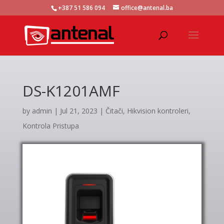
+387 51 586 094
office@antenal.ba
DS-K1201AMF
by
admin
|
Jul 21, 2023
|
Čitači
,
Hikvision kontroleri
,
Kontrola Pristupa