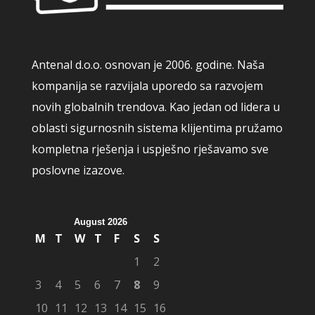
Antenal d.o.o. osnovan je 2006. godine. Naša
kompanija se razvijala uporedo sa razvojem
novih globalnih trendova. Kao jedan od lidera u
oblasti sigurnosnih sistema klijentima pružamo
kompletna rješenja i uspješno rješavamo sve
poslovne izazove.
August 2026
M
T
W
T
F
S
S
1
2
3
4
5
6
7
8
9
10
11
12
13
14
15
16