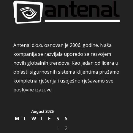
Antenal d.o.o. osnovan je 2006. godine. Naša
kompanija se razvijala uporedo sa razvojem
novih globalnih trendova. Kao jedan od lidera u
oblasti sigurnosnih sistema klijentima pružamo
kompletna rješenja i uspješno rješavamo sve
poslovne izazove.
August 2026
M
T
W
T
F
S
S
1
2