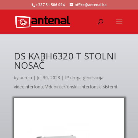
+387 51 586 094
office@antenal.ba
DS-KABH6320-T STOLNI
NOSAČ
by
admin
|
Jul 30, 2023
|
IP druga generacija
videointerfona
,
Videointerfonski i interfonski sistemi