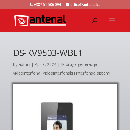
+387 51 586 094
office@antenal.ba
DS-KV9503-WBE1
by
admin
|
Apr 9, 2024
|
IP druga generacija
videointerfona
,
Videointerfonski i interfonski sistemi