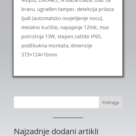
Mbps), 2xRS485, ,4 ulaza/izlaza, izlaz za
bravu, ugrađen tamper, detekcija prilaza
ljudi (automatsko osvjetljenje nocu),
metalno kućište, napajanje 12Vdc, max
potrošnja 13W, stepen zaštite IP65,
podžbukna montaža, dimenzije
373×124×10mm
Pretraga
Najzadnje dodani artikli