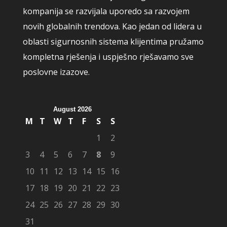
kompanija se razvijala uporedo sa razvojem
novih globalnih trendova. Kao jedan od lidera u
oblasti sigurnosnih sistema klijentima pružamo
kompletna rješenja i uspješno rješavamo sve
poslovne izazove.
August 2026
M
T
W
T
F
S
S
1
2
3
4
5
6
7
8
9
10
11
12
13
14
15
16
17
18
19
20
21
22
23
24
25
26
27
28
29
30
31