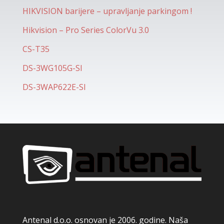
HIKVISION barijere – upravljanje parkingom !
Hikvision – Pro Series ColorVu 3.0
CS-T35
DS-3WG105G-SI
DS-3WAP622E-SI
Antenal d.o.o. osnovan je 2006. godine. Naša