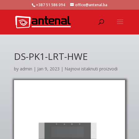
+387 51 586 094
office@antenal.ba
DS-PK1-LRT-HWE
by
admin
|
Jan 9, 2023
|
Najnovi istaknuti proizvodi