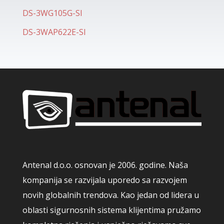
DS-3WG105G-SI
DS-3WAP622E-SI
Antenal d.o.o. osnovan je 2006. godine. Naša
kompanija se razvijala uporedo sa razvojem
novih globalnih trendova. Kao jedan od lidera u
oblasti sigurnosnih sistema klijentima pružamo