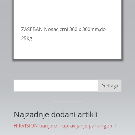
ZASEBAN Nosač,crni 360 x 300mm,do
25kg
Pretraga
Najzadnje dodani artikli
HIKVISION barijere – upravljanje parkingom !