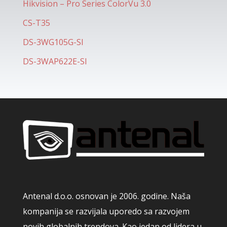
Hikvision – Pro Series ColorVu 3.0
CS-T35
DS-3WG105G-SI
DS-3WAP622E-SI
Antenal d.o.o. osnovan je 2006. godine. Naša
kompanija se razvijala uporedo sa razvojem
novih globalnih trendova. Kao jedan od lidera u