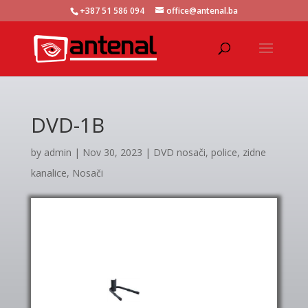
+387 51 586 094
office@antenal.ba
DVD-1B
by
admin
|
Nov 30, 2023
|
DVD nosači, police, zidne
kanalice
,
Nosači