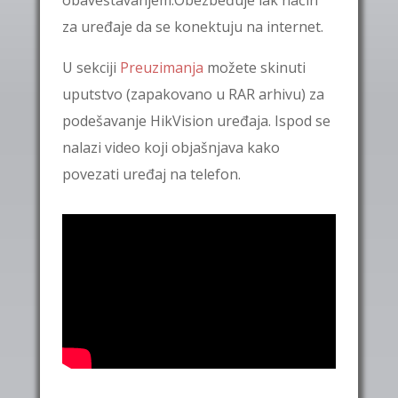
obaveštavanjem.Obezbeđuje lak način
za uređaje da se konektuju na internet.
U sekciji
Preuzimanja
možete skinuti
uputstvo (zapakovano u RAR arhivu) za
podešavanje HikVision uređaja. Ispod se
nalazi video koji objašnjava kako
povezati uređaj na telefon.