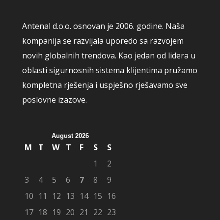
Antenal d.o.o. osnovan je 2006. godine. Naša
kompanija se razvijala uporedo sa razvojem
novih globalnih trendova. Kao jedan od lidera u
oblasti sigurnosnih sistema klijentima pružamo
kompletna rješenja i uspješno rješavamo sve
poslovne izazove.
August 2026
M
T
W
T
F
S
S
1
2
3
4
5
6
7
8
9
10
11
12
13
14
15
16
17
18
19
20
21
22
23