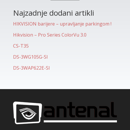
Najzadnje dodani artikli
HIKVISION barijere – upravljanje parkingom !
Hikvision – Pro Series ColorVu 3.0
CS-T35
DS-3WG105G-SI
DS-3WAP622E-SI