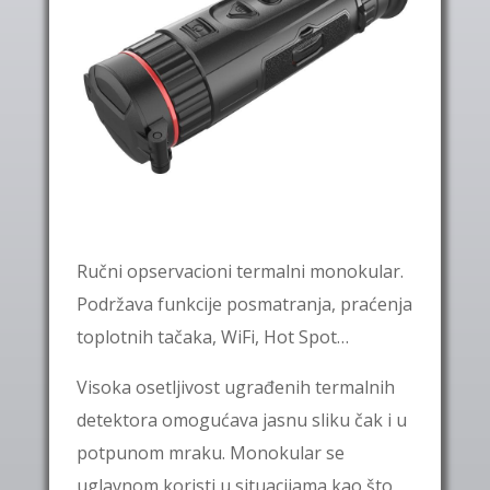
Ručni opservacioni termalni monokular.
Podržava funkcije posmatranja, praćenja
toplotnih tačaka, WiFi, Hot Spot…
Visoka osetljivost ugrađenih termalnih
detektora omogućava jasnu sliku čak i u
potpunom mraku. Monokular se
uglavnom koristi u situacijama kao što