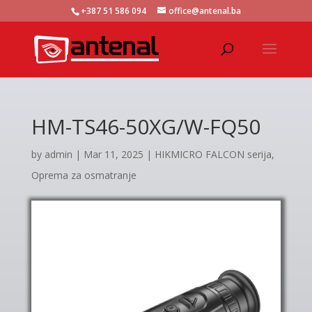
+387 51 586 094
office@antenal.ba
HM-TS46-50XG/W-FQ50
by
admin
|
Mar 11, 2025
|
HIKMICRO FALCON serija
,
Oprema za osmatranje