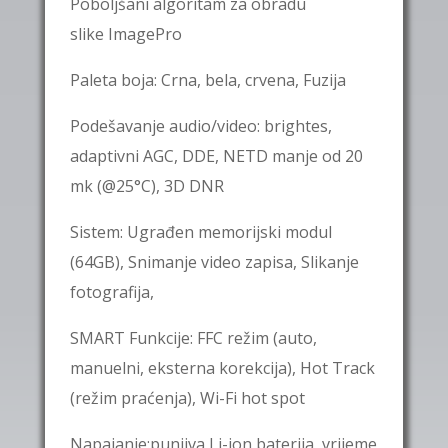
Poboljšani algoritam za obradu
slike ImagePro
Paleta boja: Crna, bela, crvena, Fuzija
Podešavanje audio/video: brightes,
adaptivni AGC, DDE, NETD manje od 20
mk (@25°C), 3D DNR
Sistem: Ugrađen memorijski modul
(64GB), Snimanje video zapisa, Slikanje
fotografija,
SMART Funkcije: FFC režim (auto,
manuelni, eksterna korekcija), Hot Track
(režim praćenja), Wi-Fi hot spot
Napajanje:punjiva Li-ion baterija, vrijeme