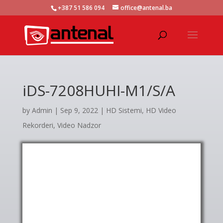
+387 51 586 094
office@antenal.ba
iDS-7208HUHI-M1/S/A
by
Admin
|
Sep 9, 2022
|
HD Sistemi
,
HD Video
Rekorderi
,
Video Nadzor