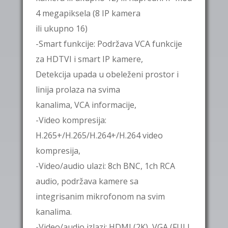
4 megapiksela (8 IP kamera
ili ukupno 16)
-Smart funkcije: Podržava VCA funkcije
za HDTVI i smart IP kamere,
Detekcija upada u obeleženi prostor i
linija prolaza na svima
kanalima, VCA informacije,
-Video kompresija:
H.265+/H.265/H.264+/H.264 video
kompresija,
-Video/audio ulazi: 8ch BNC, 1ch RCA
audio, podržava kamere sa
integrisanim mikrofonom na svim
kanalima.
-Video/audio izlazi: HDMI (2K), VGA (FULL