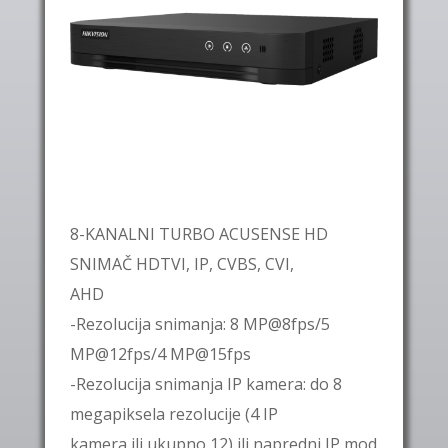
8-KANALNI TURBO ACUSENSE HD
SNIMAČ HDTVI, IP, CVBS, CVI,
AHD
-Rezolucija snimanja: 8 MP@8fps/5
MP@12fps/4 MP@15fps
-Rezolucija snimanja IP kamera: do 8
megapiksela rezolucije (4 IP
kamera ili ukupno 12) ili napredni IP mod