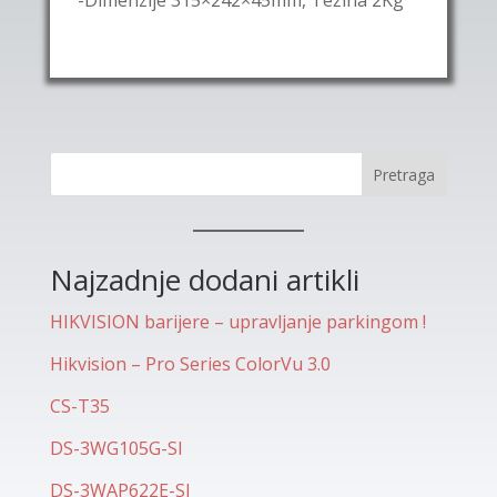
-Dimenzije 315×242×45mm, Težina 2Kg
Pretraga
Najzadnje dodani artikli
HIKVISION barijere – upravljanje parkingom !
Hikvision – Pro Series ColorVu 3.0
CS-T35
DS-3WG105G-SI
DS-3WAP622E-SI