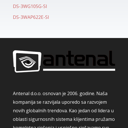
DS-3WG105G-SI
DS-3WAP622E-SI
Antenal d.o.o. osnovan je 2006. godine. Naša
kompanija se razvijala uporedo sa razvojem
novih globalnih trendova. Kao jedan od lidera u
oblasti sigurnosnih sistema klijentima pružamo
kompletna rješenja i uspješno rješavamo sve