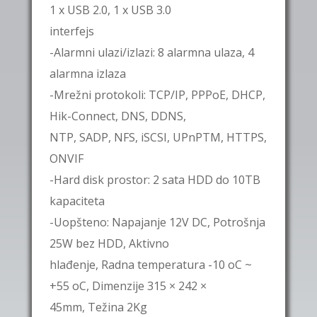
1 x USB 2.0, 1 x USB 3.0
interfejs
-Alarmni ulazi/izlazi: 8 alarmna ulaza, 4
alarmna izlaza
-Mrežni protokoli: TCP/IP, PPPoE, DHCP,
Hik-Connect, DNS, DDNS,
NTP, SADP, NFS, iSCSI, UPnPTM, HTTPS,
ONVIF
-Hard disk prostor: 2 sata HDD do 10TB
kapaciteta
-Uopšteno: Napajanje 12V DC, Potrošnja
25W bez HDD, Aktivno
hlađenje, Radna temperatura -10 oC ~
+55 oC, Dimenzije 315 × 242 ×
45mm, Težina 2Kg