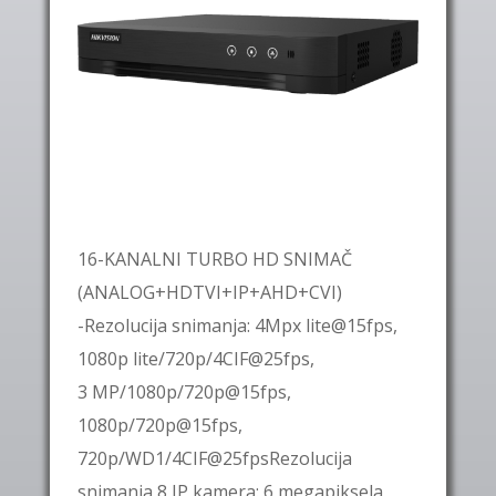
16-KANALNI TURBO HD SNIMAČ
(ANALOG+HDTVI+IP+AHD+CVI)
-Rezolucija snimanja: 4Mpx lite@15fps,
1080p lite/720p/4CIF@25fps,
3 MP/1080p/720p@15fps,
1080p/720p@15fps,
720p/WD1/4CIF@25fpsRezolucija
snimanja 8 IP kamera: 6 megapiksela