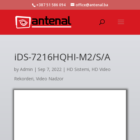
+387 51 586 094
office@antenal.ba
iDS-7216HQHI-M2/S/A
by
Admin
|
Sep 7, 2022
|
HD Sistemi
,
HD Video
Rekorderi
,
Video Nadzor