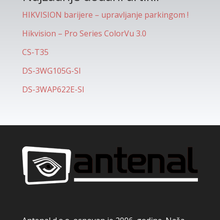
HIKVISION barijere – upravljanje parkingom !
Hikvision – Pro Series ColorVu 3.0
CS-T35
DS-3WG105G-SI
DS-3WAP622E-SI