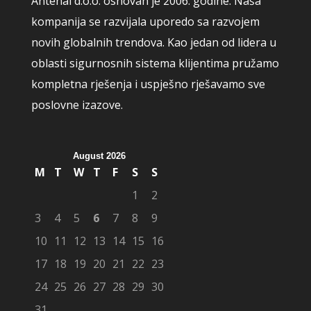
Antenal d.o.o. osnovan je 2006. godine. Naša
kompanija se razvijala uporedo sa razvojem
novih globalnih trendova. Kao jedan od lidera u
oblasti sigurnosnih sistema klijentima pružamo
kompletna rješenja i uspješno rješavamo sve
poslovne izazove.
August 2026
M
T
W
T
F
S
S
1
2
3
4
5
6
7
8
9
10
11
12
13
14
15
16
17
18
19
20
21
22
23
24
25
26
27
28
29
30
31