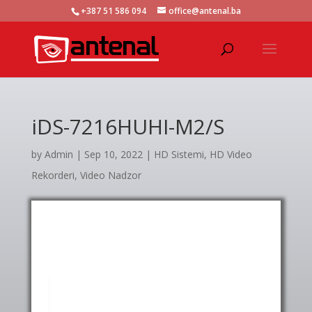
+387 51 586 094
office@antenal.ba
iDS-7216HUHI-M2/S
by
Admin
|
Sep 10, 2022
|
HD Sistemi
,
HD Video
Rekorderi
,
Video Nadzor