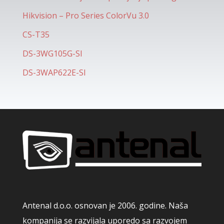
Hikvision – Pro Series ColorVu 3.0
CS-T35
DS-3WG105G-SI
DS-3WAP622E-SI
Antenal d.o.o. osnovan je 2006. godine. Naša
kompanija se razvijala uporedo sa razvojem