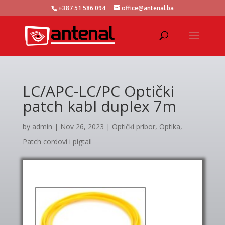
+387 51 586 094
office@antenal.ba
LC/APC-LC/PC Optički
patch kabl duplex 7m
by
admin
|
Nov 26, 2023
|
Optički pribor
,
Optika
,
Patch cordovi i pigtail