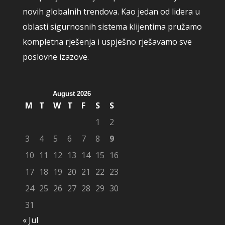
novih globalnih trendova. Kao jedan od lidera u
oblasti sigurnosnih sistema klijentima pružamo
kompletna rješenja i uspješno rješavamo sve
poslovne izazove.
August 2026
M
T
W
T
F
S
S
1
2
3
4
5
6
7
8
9
10
11
12
13
14
15
16
17
18
19
20
21
22
23
24
25
26
27
28
29
30
31
« Jul