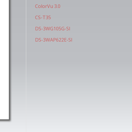
ColorVu 3.0
CS-T35
DS-3WG105G-SI
DS-3WAP622E-SI