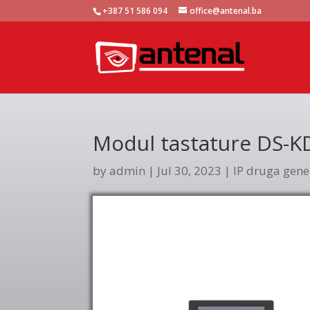
+387 51 586 094
office@antenal.ba
Modul tastature DS-K
by
admin
|
Jul 30, 2023
|
IP druga gene