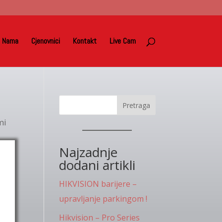
 Nama
Cjenovnici
Kontakt
Live Cam
Pretraga
mi
Najzadnje
dodani artikli
HIKVISION barijere –
upravljanje parkingom !
Hikvision – Pro Series