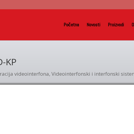
Početna
Novosti
Proizvodi
O
D-KP
racija videointerfona
,
Videointerfonski i interfonski siste