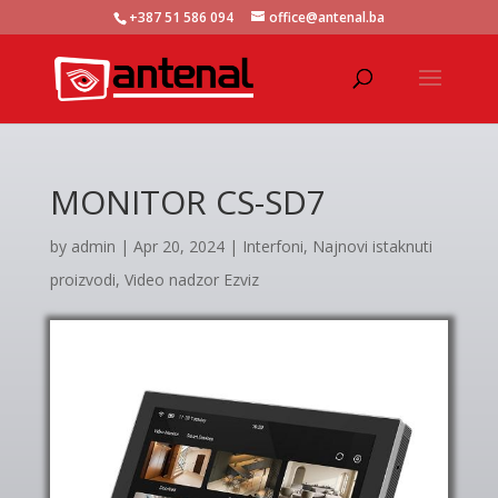
+387 51 586 094
office@antenal.ba
MONITOR CS-SD7
by
admin
|
Apr 20, 2024
|
Interfoni
,
Najnovi istaknuti
proizvodi
,
Video nadzor Ezviz