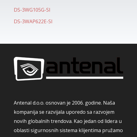
DS-3WG105G-SI
DS-3WAP622E-SI
Antenal d.o.o. osnovan je 2006. godine. Naša
kompanija se razvijala uporedo sa razvojem
novih globalnih trendova. Kao jedan od lidera u
oblasti sigurnosnih sistema klijentima pružamo