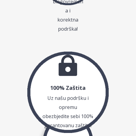
blagovremen
a i
korektna
podrška!

100% Zaštita
Uz našu podršku i
opremu
obezbjedite sebi 100%
garantovanu zaštitu!