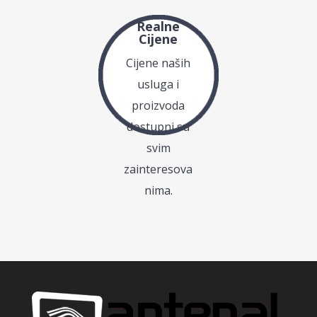
Realne
Cijene
Cijene naših
usluga i
proizvoda
dostupni su
svim
zainteresova
nima.