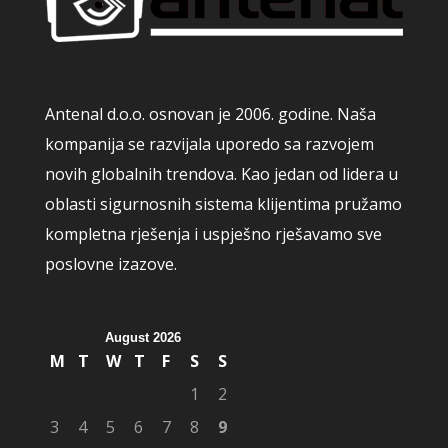
Antenal d.o.o. osnovan je 2006. godine. Naša
kompanija se razvijala uporedo sa razvojem
novih globalnih trendova. Kao jedan od lidera u
oblasti sigurnosnih sistema klijentima pružamo
kompletna rješenja i uspješno rješavamo sve
poslovne izazove.
August 2026
M
T
W
T
F
S
S
1
2
3
4
5
6
7
8
9