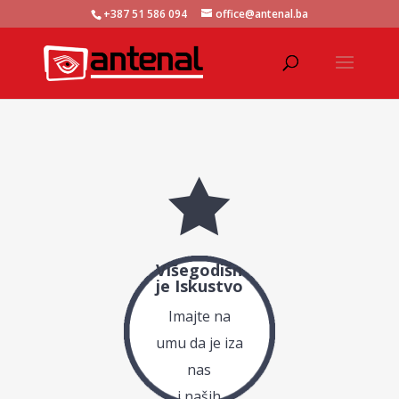
+387 51 586 094
office@antenal.ba

Višegodišn
je Iskustvo
Imajte na
umu da je iza
nas
i naših