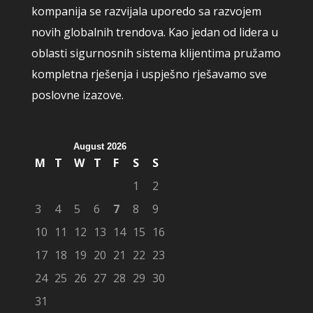
kompanija se razvijala uporedo sa razvojem
novih globalnih trendova. Kao jedan od lidera u
oblasti sigurnosnih sistema klijentima pružamo
kompletna rješenja i uspješno rješavamo sve
poslovne izazove.
August 2026
M
T
W
T
F
S
S
1
2
3
4
5
6
7
8
9
10
11
12
13
14
15
16
17
18
19
20
21
22
23
24
25
26
27
28
29
30
31