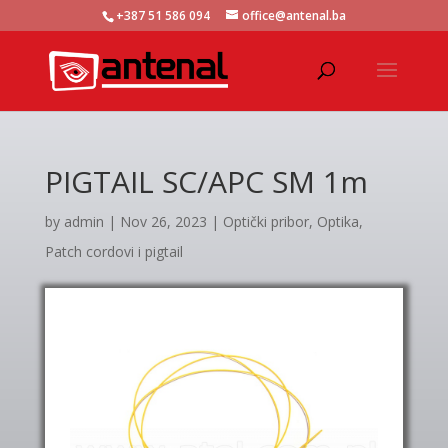
+387 51 586 094
office@antenal.ba
PIGTAIL SC/APC SM 1m
by
admin
|
Nov 26, 2023
|
Optički pribor
,
Optika
,
Patch cordovi i pigtail