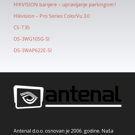
HIKVISION barijere – upravljanje parkingom !
Hikvision – Pro Series ColorVu 3.0
CS-T35
DS-3WG105G-SI
DS-3WAP622E-SI
Antenal d.o.o. osnovan je 2006. godine. Naša