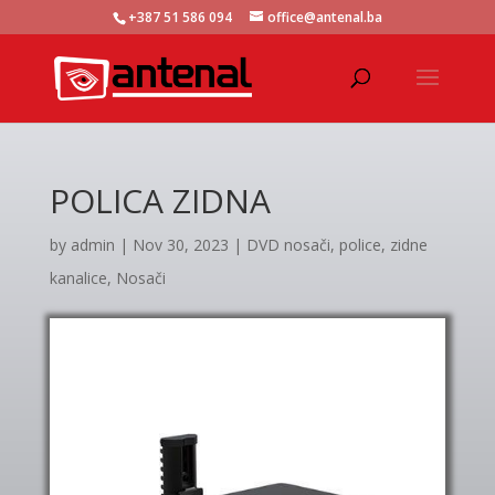
+387 51 586 094
office@antenal.ba
POLICA ZIDNA
by
admin
|
Nov 30, 2023
|
DVD nosači, police, zidne
kanalice
,
Nosači