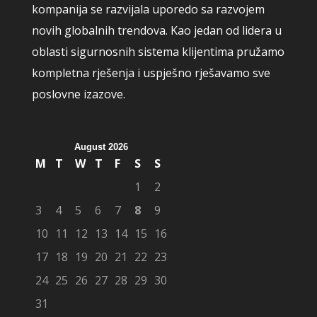
kompanija se razvijala uporedo sa razvojem
novih globalnih trendova. Kao jedan od lidera u
oblasti sigurnosnih sistema klijentima pružamo
kompletna rješenja i uspješno rješavamo sve
poslovne izazove.
August 2026
M
T
W
T
F
S
S
1
2
3
4
5
6
7
8
9
10
11
12
13
14
15
16
17
18
19
20
21
22
23
24
25
26
27
28
29
30
31