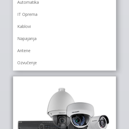
Automatika
IT Oprema
Kablovi
Napajanja
Antene
Ozvučenje