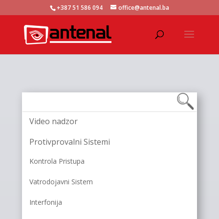
+387 51 586 094
office@antenal.ba
Video nadzor
Protivprovalni Sistemi
Kontrola Pristupa
Vatrodojavni Sistem
Interfonija