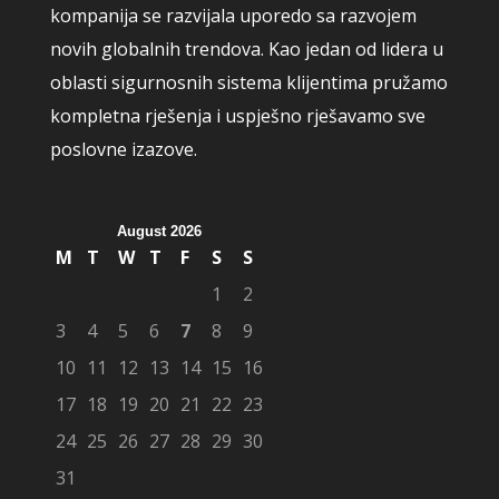
kompanija se razvijala uporedo sa razvojem
novih globalnih trendova. Kao jedan od lidera u
oblasti sigurnosnih sistema klijentima pružamo
kompletna rješenja i uspješno rješavamo sve
poslovne izazove.
August 2026
M
T
W
T
F
S
S
1
2
3
4
5
6
7
8
9
10
11
12
13
14
15
16
17
18
19
20
21
22
23
24
25
26
27
28
29
30
31