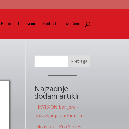
 Nama
Cjenovnici
Kontakt
Live Cam
Pretraga
Najzadnje
dodani artikli
HIKVISION barijere –
upravljanje parkingom !
Hikvision – Pro Series