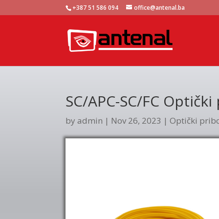
+387 51 586 094
office@antenal.ba
SC/APC-SC/FC Optički
by
admin
|
Nov 26, 2023
|
Optički prib