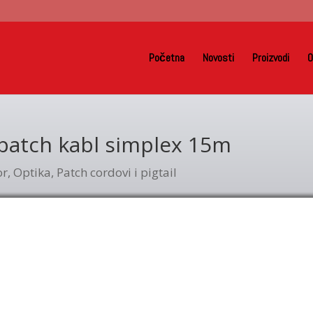
Početna
Novosti
Proizvodi
O
 patch kabl simplex 15m
or
,
Optika
,
Patch cordovi i pigtail