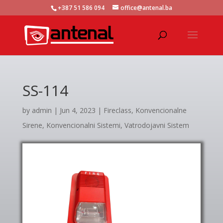
+387 51 586 094
office@antenal.ba
SS-114
by
admin
|
Jun 4, 2023
|
Fireclass
,
Konvencionalne
Sirene
,
Konvencionalni Sistemi
,
Vatrodojavni Sistem