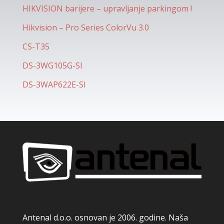
HIKVISION barijere – upravljanje parkingom !
Hikvision – Pro Series ColorVu 3.0
CS-T35
DS-3WG105G-SI
DS-3WAP622E-SI
Antenal d.o.o. osnovan je 2006. godine. Naša