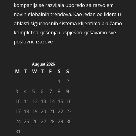
kompanija se razvijala uporedo sa razvojem
novih globalnih trendova. Kao jedan od lidera u
oblasti sigurnosnih sistema klijentima pružamo
kompletna rješenja i uspješno rješavamo sve
poslovne izazove.
August 2026
M
T
W
T
F
S
S
1
2
3
4
5
6
7
8
9
10
11
12
13
14
15
16
17
18
19
20
21
22
23
24
25
26
27
28
29
30
31