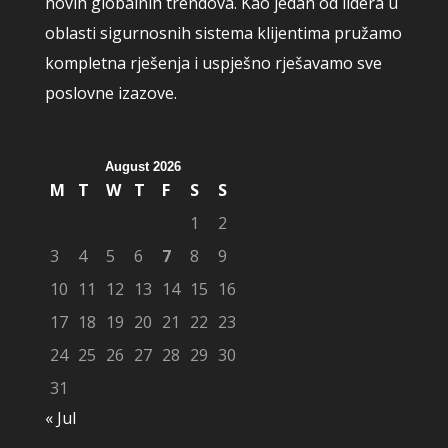
novih globalnih trendova. Kao jedan od lidera u
oblasti sigurnosnih sistema klijentima pružamo
kompletna rješenja i uspješno rješavamo sve
poslovne izazove.
August 2026
M
T
W
T
F
S
S
1
2
3
4
5
6
7
8
9
10
11
12
13
14
15
16
17
18
19
20
21
22
23
24
25
26
27
28
29
30
31
« Jul