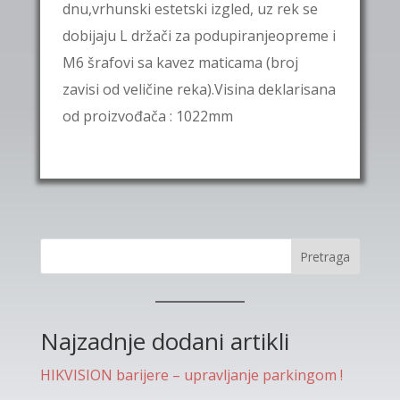
dnu,vrhunski estetski izgled, uz rek se
dobijaju L držači za podupiranjeopreme i
M6 šrafovi sa kavez maticama (broj
zavisi od veličine reka).Visina deklarisana
od proizvođača : 1022mm
Pretraga
Najzadnje dodani artikli
HIKVISION barijere – upravljanje parkingom !