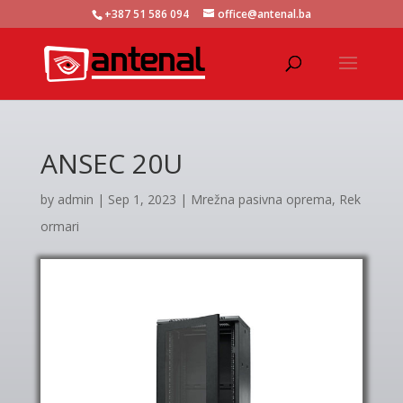
+387 51 586 094
office@antenal.ba
ANSEC 20U
by
admin
|
Sep 1, 2023
|
Mrežna pasivna oprema
,
Rek
ormari