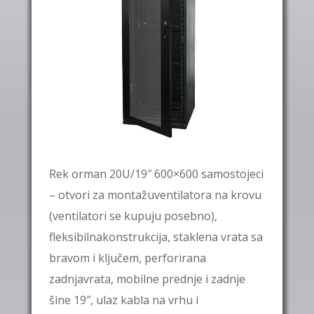
Rek orman 20U/19″ 600×600 samostojeci
– otvori za montažuventilatora na krovu
(ventilatori se kupuju posebno),
fleksibilnakonstrukcija, staklena vrata sa
bravom i ključem, perforirana
zadnjavrata, mobilne prednje i zadnje
šine 19″, ulaz kabla na vrhu i