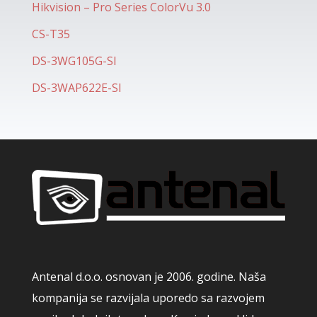
Hikvision – Pro Series ColorVu 3.0
CS-T35
DS-3WG105G-SI
DS-3WAP622E-SI
Antenal d.o.o. osnovan je 2006. godine. Naša
kompanija se razvijala uporedo sa razvojem