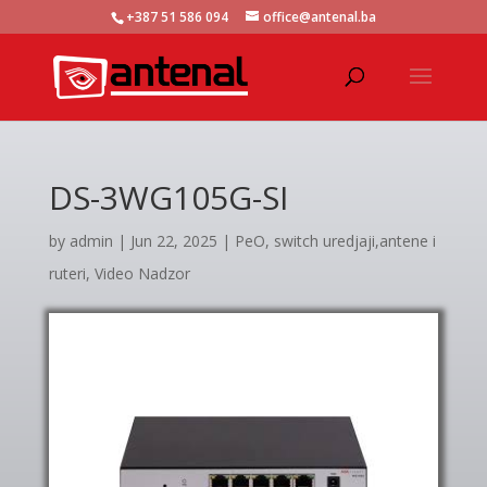
+387 51 586 094
office@antenal.ba
DS-3WG105G-SI
by
admin
|
Jun 22, 2025
|
PeO, switch uredjaji,antene i
ruteri
,
Video Nadzor