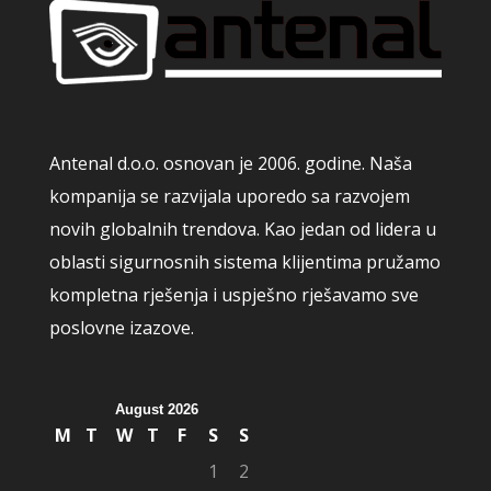
Antenal d.o.o. osnovan je 2006. godine. Naša
kompanija se razvijala uporedo sa razvojem
novih globalnih trendova. Kao jedan od lidera u
oblasti sigurnosnih sistema klijentima pružamo
kompletna rješenja i uspješno rješavamo sve
poslovne izazove.
August 2026
M
T
W
T
F
S
S
1
2